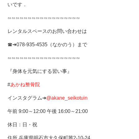
いです．
∽∽∽∽∽∽∽∽∽∽∽∽∽∽∽∽∽∽
レンタルスペースのお問い合わせは
☎➜078-935-4535（なかのう）まで
∽∽∽∽∽∽∽∽∽∽∽∽∽∽∽∽∽∽
『身体を元気にする習い事』
#
あかね整骨院
インスタグラム➜
@akane_seikotuin
午前 9:00～12:00 午後 16:00～21:00
休日：日・祝
住所 兵庫県明石市大久保町茜2-10-24