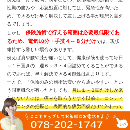
性期の痛みや、応急処置に対しては、緊急性が高いた
め、できるだけ早く解決して差し上げる事が理想と言え
るでしょう。
保険施術で行える範囲は必要最低限であ
しかし、
るため、電気10分・手技４～８分だけ
では、現状
維持すら難しい場合があります。
例えば肩や腰や膝が痛いとして、健康保険を使って毎日
～１日置きの、週６～３・４回詰めてくることができる
のであれば、早く解決できる可能性は高まります。
一方で、「保険のみの施術は安いから通いやすい」とい
う固定概念が有ったとしても、
月に１～２回だけしか来
られない方には、痛みを取ろうとする以前に、コンディ
ショニングの把握と、表面的な疲労回復だけで終わって
しまうため、「良くしてくれ」と言われても、正直「無
理」に等しいです。