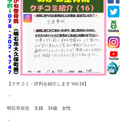
【クチコミ・評判を紹介します
Vol.16
】
・
明石市在住 主婦
34
歳 女性
・