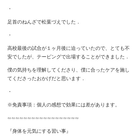
・
足首のねんざで松葉づえでした．
・
高校最後の試合が１ヶ月後に迫っていたので、とても不
安でしたが、テーピングで出場することができました．
僕の気持ちを理解してくださり、僕に合ったケアを施し
てくださったおかげだと思います．
・
※免責事項：個人の感想で効果には差があります。
∽∽∽∽∽∽∽∽∽∽∽∽∽∽∽∽∽∽
『身体を元気にする習い事』