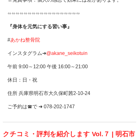
∽∽∽∽∽∽∽∽∽∽∽∽∽∽∽∽∽∽
『身体を元気にする習い事』
#
あかね整骨院
インスタグラム➜
@akane_seikotuin
午前 9:00～12:00 午後 16:00～21:00
休日：日・祝
住所 兵庫県明石市大久保町茜2-10-24
ご予約は☎で ➜ 078-202-1747
クチコミ・評判を紹介します Vol.７ | 明石市