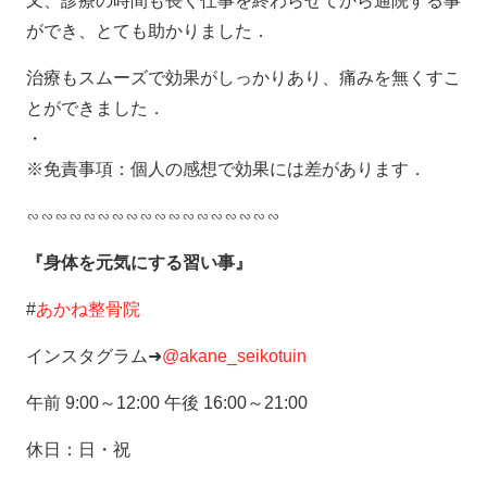
又、診療の時間も長く仕事を終わらせてから通院する事
ができ、とても助かりました．
治療もスムーズで効果がしっかりあり、痛みを無くすこ
とができました．
・
※免責事項：個人の感想で効果には差があります．
∽∽∽∽∽∽∽∽∽∽∽∽∽∽∽∽∽∽
『身体を元気にする習い事』
#
あかね整骨院
インスタグラム➜
@akane_seikotuin
午前 9:00～12:00 午後 16:00～21:00
休日：日・祝