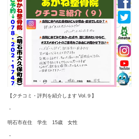
【クチコミ・評判を紹介します
Vol.
９】
・
明石市在住 学生
15
歳 女性
・