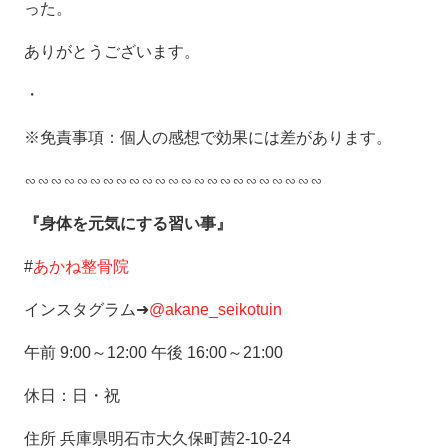
った。
ありがとうございます。
・
※免責事項：個人の感想で効果には差があります。
∽∽∽∽∽∽∽∽∽∽∽∽∽∽∽∽∽∽∽∽∽∽∽
『身体を元気にする習い事』
#
あかね整骨院
インスタグラム➜
@akane_seikotuin
午前 9:00～12:00 午後 16:00～21:00
休日：日・祝
住所 兵庫県明石市大久保町茜2-10-24