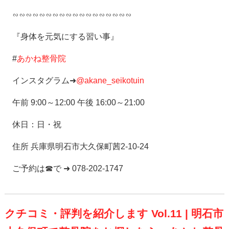
∽∽∽∽∽∽∽∽∽∽∽∽∽∽∽∽∽∽
『身体を元気にする習い事』
#
あかね整骨院
インスタグラム➜
@akane_seikotuin
午前 9:00～12:00 午後 16:00～21:00
休日：日・祝
住所 兵庫県明石市大久保町茜2-10-24
ご予約は☎で ➜ 078-202-1747
クチコミ・評判を紹介します Vol.11 | 明石市