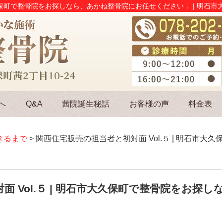
大久保町で整骨院をお探しなら、あかね整骨院にお任せください． | 明石
へ
Q&A
茜院誕生秘話
お客様の声
料金表
きるまで
> 関西住宅販売の担当者と初対面 Vol.５ | 明石市
面 Vol.５ | 明石市大久保町で整骨院をお探