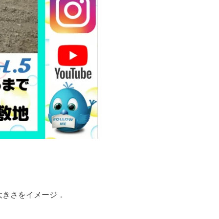
大きさをイメージ．
．