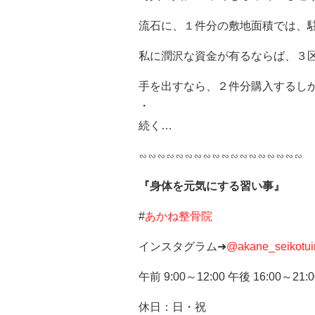
流石に、１件分の敷地面積では、
私に潤沢な資金が有るならば、３
手を出すなら、２件分購入するし
・
続く…
∽∽∽∽∽∽∽∽∽∽∽∽∽∽∽∽∽∽
『身体を元気にする習い事』
#
あかね整骨院
インスタグラム➜
@akane_seikotui
午前 9:00～12:00 午後 16:00～21:0
休日：日・祝