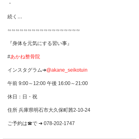
・
続く…
∽∽∽∽∽∽∽∽∽∽∽∽∽∽∽∽∽∽
『身体を元気にする習い事』
#
あかね整骨院
インスタグラム➜
@akane_seikotuin
午前 9:00～12:00 午後 16:00～21:00
休日：日・祝
住所 兵庫県明石市大久保町茜2-10-24
ご予約は☎で ➜ 078-202-1747