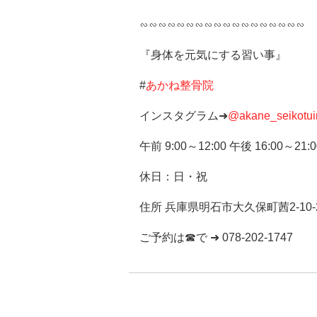
∽∽∽∽∽∽∽∽∽∽∽∽∽∽∽∽∽∽
『身体を元気にする習い事』
#
あかね整骨院
インスタグラム➜
@akane_seikotui
午前 9:00～12:00 午後 16:00～21:0
休日：日・祝
住所 兵庫県明石市大久保町茜2-10-
ご予約は☎で ➜ 078-202-1747