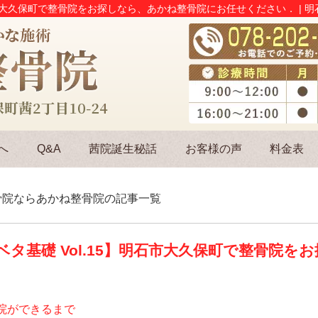
石市大久保町で整骨院をお探しなら、あかね整骨院にお任せください． | 
へ
Q&A
茜院誕生秘話
お客様の声
料金表
の整骨院ならあかね整骨院の記事一覧
タ基礎 Vol.15】明石市大久保町で整骨院を
院ができるまで