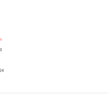
n
0
24