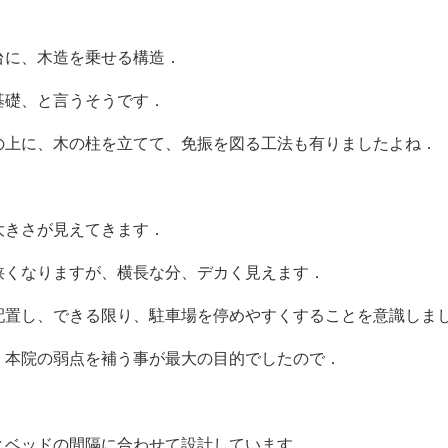
台に、木造を乗せる構造．
基礎、と言うそうです．
の上に、木の柱を立てて、免振を図る工法も有りましたよね．
大きさが見えてきます．
狭くなりますが、横長な分、デカく見えます．
配置し、できる限り、駐車場を停めやすくすることを意識しま
、本院の弱点を補う事が最大の目的でしたので．
とベッドの間隔に合わせて設計しています．